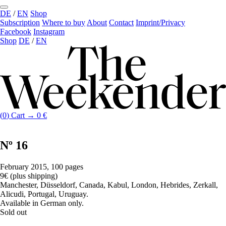
DE
/
EN
Shop
Subscription
Where to buy
About
Contact
Imprint/Privacy
Facebook
Instagram
Shop
DE
/
EN
(
0
)
Cart →
0
€
Nº 16
February 2015, 100 pages
9€ (plus shipping)
Manchester, Düsseldorf, Canada, Kabul, London, Hebrides, Zerkall,
Alicudi, Portugal, Uruguay.
Available in German only.
Sold out