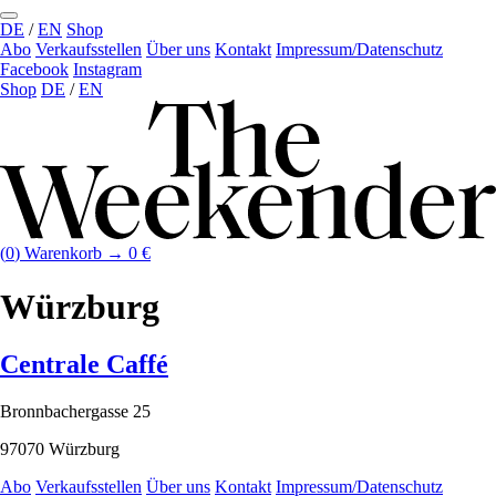
DE
/
EN
Shop
Abo
Verkaufs­stellen
Über uns
Kontakt
Impressum/Datenschutz
Facebook
Instagram
Shop
DE
/
EN
(
0
)
Warenkorb →
0
€
Würzburg
Centrale Caffé
Bronnbachergasse 25
97070 Würzburg
Abo
Verkaufs­stellen
Über uns
Kontakt
Impressum/Datenschutz