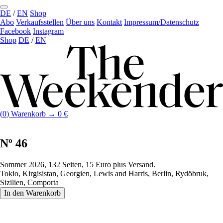
DE
/
EN
Shop
Abo
Verkaufs­stellen
Über uns
Kontakt
Impressum/Datenschutz
Facebook
Instagram
Shop
DE
/
EN
(
0
)
Warenkorb →
0
€
Nº 46
Sommer 2026, 132 Seiten, 15 Euro plus Versand.
Tokio, Kirgisistan, Georgien, Lewis and Harris, Berlin, Rydöbruk,
Sizilien, Comporta
In den Warenkorb