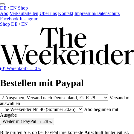
DE
/
EN
Shop
Abo
Verkaufs­stellen
Über uns
Kontakt
Impressum/Datenschutz
Facebook
Instagram
Shop
DE
/
EN
(
0
)
Warenkorb →
0
€
Bestellen mit Paypal
Versandart
auswählen
Abo beginnen mit
Ausgabe
Weiter mit PayPal →
28
€
Bitte prüfen Sie, ob bei PayPal ihre korrekte
Anschrift
hinterlegt ist.